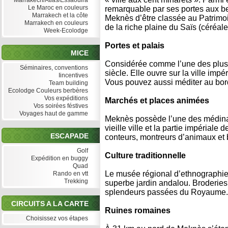
Marrakech/Atlas/Essaouira
Le Maroc en couleurs
remarquable par ses portes aux be
Marrakech et la côte
Meknès d’être classée au Patrimoin
Marrakech en couleurs
de la riche plaine du Saïs (céréales
Week-Ecolodge
Portes et palais
MICE
Considérée comme l’une des plus 
Séminaires, conventions
siècle. Elle ouvre sur la ville imp
Iincentives
Vous pouvez aussi méditer au bord
Team building
Ecolodge Couleurs berbères
Vos expéditions
Marchés et places animées
Vos soirées féstives
Voyages haut de gamme
Meknès possède l’une des médinas
vieille ville et la partie impériale
ESCAPADE
conteurs, montreurs d’animaux et
Golf
Culture traditionnelle
Expédition en buggy
Quad
Le musée régional d’ethnographie,
Rando en vtt
Trekking
superbe jardin andalou. Broderies 
splendeurs passées du Royaume.
CIRCUITS A LA CARTE
Ruines romaines
Choisissez vos étapes