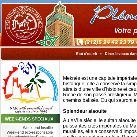
Etat d'esprit
Diner bivouac dan
Meknès est une capitale impériale 
historique, elle a conservé la si
attraits d’une ville d’histoire et
Riche de son passé prestigieux, M
chemins balisés. Ou qui sauront é
Splendeur alaouite
WEEK-ENDS SPECIAUX
Au XVIIe siècle, le sultan alaouit
puissantes cités impériales du Ma
Week-end Insolite
murailles, elle a conservé d’imp
Week-end eco-responsable
« ville aux cent minarets ». Parmi