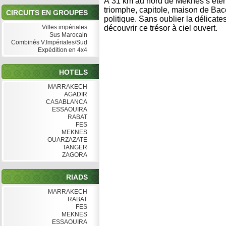
À 31 km au nord de Meknès s’étend
triomphe, capitole, maison de Bac
CIRCUITS EN GROUPES
politique. Sans oublier la délic
Villes impériales
découvrir ce trésor à ciel ouvert.
Sus Marocain
Combinés V.Impériales/Sud
Expédition en 4x4
HOTELS
MARRAKECH
AGADIR
CASABLANCA
ESSAOUIRA
RABAT
FES
MEKNES
OUARZAZATE
TANGER
ZAGORA
RIADS
MARRAKECH
RABAT
FES
MEKNES
ESSAOUIRA