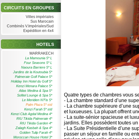
CIRCUITS EN GROUPES
Villes impériales
Sus Marocain
Combinés V.Impériales/Sud
Expédition en 4x4
HOTELS
MARRAKECH
La Mamounia 5* L
Four Seasons 5* L
Naoura Barriere 5* L
Jardins de la Koutoubia 5*
Palmeraie Golf Palace 5*
Holiday Inn Hotel du Golf 5*
Kenzi Menara Palace 5*
Atlas Medina & Spa 5*
Quatre types de chambres vous se
Sofitel Lounge & Spa 5*
- La chambre standard d’une super
Le Meridien N'Fis 5*
Palm Plaza 5* std
- La chambre supérieure d’une sup
Kenzi Farah 5* std
et luxueuses. La plupart offrent un
Kenzi Club Agdal Medina 4*
- La suite-sénior spacieuse et luxu
RIU Tikida Palmeraie 4*
jardins. Elles possèdent toutes un
RIU Tikida Garden 4*
- La Suite Présidentielle d’une sup
Zalagh Kasbah & Spa 4*
Golden Tulip Farah 4*
passer un séjour en famille ou en
Moroccan House Hotel 3*