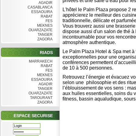
privées et une salle d’eau pour les
AGADIR
CASABLANCA
L'hôtel le Palm Plaza propose 2 re
ESSAOUIRA
apprécierez le meilleur des cuisi
RABAT
traditionnelle, délicate et parfumée
FES
MEKNES
Vous trouverz aussi une brasserie 
OUARZAZATE
dispose aussi d'un salon de thé à 
TANGER
incontournable pour vos rencontre
ZAGORA
atmosphère authentique.
Le Palm Plaza Hotel & Spa met à v
RIADS
exceptionnelles pour une organisa
MARRAKECH
conférences permettent d’accueilli
RABAT
de 10 à 500 personnes.
FES
MEKNES
Retrouvez l’énergie et évacuez v
ESSAOUIRA
selon une philosophie et des ritue
AGADIR
l’éblouissement de vos sens : ma
TANGER
aux huiles essentielles, soins du
OUARZAZATE
TAROURANT
fitness, bassin aqualudique, sours
ZAGORA
ESPACE SECURISE