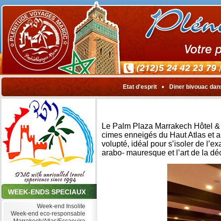
Etat d'esprit
Diner bivouac dan
Le Palm Plaza Marrakech Hôtel & S
cimes enneigés du Haut Atlas et a
volupté, idéal pour s’isoler de l’ex
arabo- mauresque et l’art de la d
WEEK-ENDS SPECIAUX
Week-end Insolite
Week-end eco-responsable