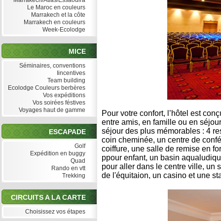
Marrakech/Atlas/Essaouira
Le Maroc en couleurs
Marrakech et la côte
Marrakech en couleurs
Week-Ecolodge
MICE
Séminaires, conventions
Iincentives
Team building
Ecolodge Couleurs berbères
Vos expéditions
Vos soirées féstives
Voyages haut de gamme
Pour votre confort, l’hôtel est co
entre amis, en famille ou en séjour
séjour des plus mémorables : 4 res
ESCAPADE
coin cheminée, un centre de conf
Golf
coiffure, une salle de remise en 
Expédition en buggy
ppour enfant, un basin aqualudique
Quad
pour aller dans le centre ville, un
Rando en vtt
de l'équitaion, un casino et une sta
Trekking
CIRCUITS A LA CARTE
Choisissez vos étapes